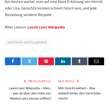
Am besten wartet man auf eine klare Erklärung von Henrik
oder Lisa. Gerüchte können schnell falsch sein, und jede
Beziehung verdient Respekt.
Mher Lesson:
Laurin Lanz Wikipedia
sind henrik und lisa getrennt
Facebook
Twitter
Pinterest
LinkedIn
Tumblr
Email
PREVIOUS ARTICLE
NEXT ARTICLE
Laurin Lanz Wikipedia – Alles,
Mitri Sirin Krankheit – Was
was du über den Sohn von
wirklich hinter den Gerüchten
Markus Lanz wissen solltest
steckt