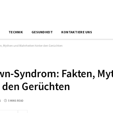
N
TECHNIK
GESUNDHEIT
KONTAKTIERE UNS
, Mythen und Wahrheiten hinter den Gerüchten
wn-Syndrom: Fakten, My
r den Gerüchten
S
5 MINS READ