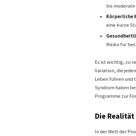
bis moderate 
Körperliche
eine kurze St
Gesundheitl
Risiko für b
Es ist wichtig, zu 
Variation, die jed
Leben führen und t
Syndrom haben bede
Programme zur Förd
Die Realitä
In der Welt der P