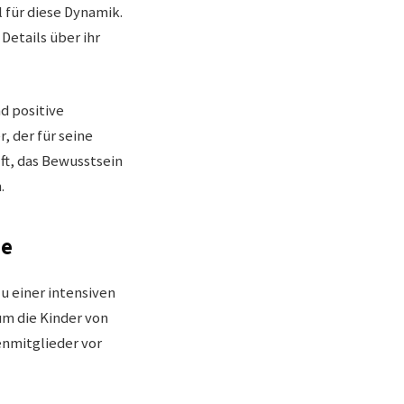
 für diese Dynamik.
 Details über ihr
d positive
r, der für seine
ft, das Bewusstsein
.
se
u einer intensiven
um die Kinder von
enmitglieder vor