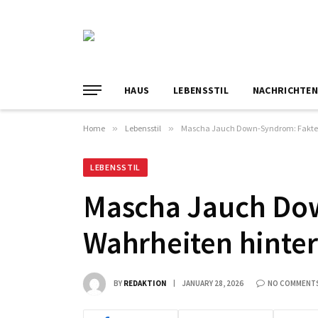
HAUS
LEBENSSTIL
NACHRICHTE
Home
»
Lebensstil
»
Mascha Jauch Down-Syndrom: Fakten
LEBENSSTIL
Mascha Jauch Do
Wahrheiten hinte
BY
REDAKTION
JANUARY 28, 2026
NO COMMENT