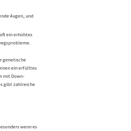
hende Augen, und
ft ein erhöhtes
mwegsprobleme.
ne genetische
nen ein erfülltes
en mit Down-
s gibt zahlreiche
besonders wenn es