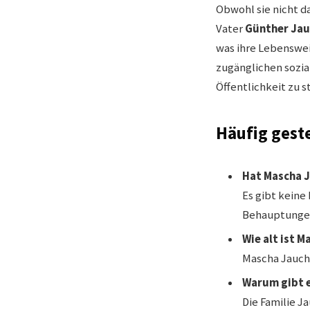
Obwohl sie nicht d
Vater
Günther Jau
was ihre Lebensweis
zugänglichen sozia
Öffentlichkeit zu s
Häufig gest
Hat Mascha 
Es gibt keine
Behauptungen 
Wie alt ist 
Mascha Jauch 
Warum gibt e
Die Familie J