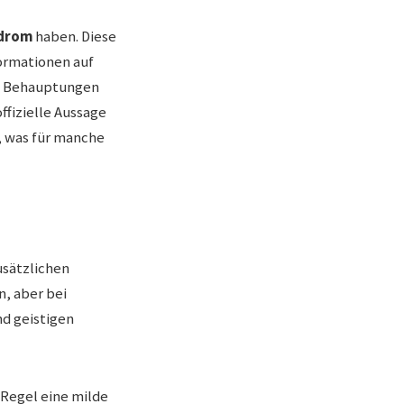
drom
haben. Diese
formationen auf
ese Behauptungen
offizielle Aussage
n, was für manche
usätzlichen
, aber bei
nd geistigen
Regel eine milde