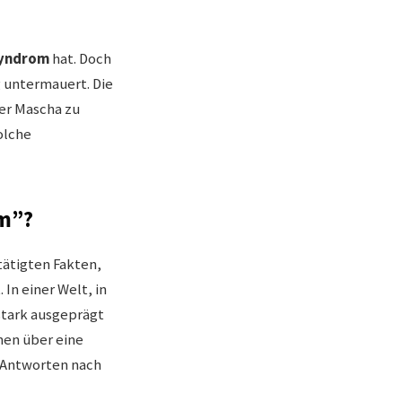
yndrom
hat. Doch
g untermauert. Die
ber Mascha zu
olche
m”?
tätigten Fakten,
In einer Welt, in
stark ausgeprägt
nen über eine
 Antworten nach