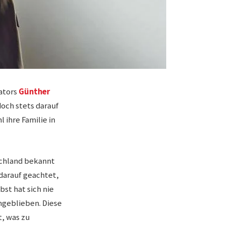
ators
Günther
doch stets darauf
 ihre Familie in
schland bekannt
 darauf geachtet,
bst hat sich nie
ngeblieben. Diese
t, was zu