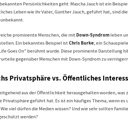
 bekannten Persönlichkeiten geht. Mascha Jauch ist ein Beispiel
ntliches Leben wie ihr Vater, Günther Jauch, geführt hat, sind die
 unbekannt.
lreiche prominente Menschen, die mit
Down-Syndrom
leben un
tellen. Ein bekanntes Beispiel ist
Chris Burke
, ein Schauspiele
 “Life Goes On” berühmt wurde. Diese prominente Darstellung hil
orurteile gegenüber Menschen mit Down-Syndrom zu verringern
s Privatsphäre vs. Öffentliches Interes
eitgehend aus der Öffentlichkeit herausgehalten worden, was z
e Privatsphäre geführt hat. Es ist ein häufiges Thema, wenn es 
Wie viel dürfen die Medien wissen? Und wie sehr sollten Famili
 geschützt werden?