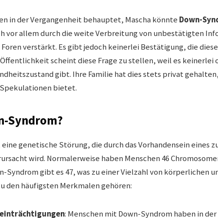
ben in der Vergangenheit behauptet, Mascha könnte
Down-Syn
h vor allem durch die weite Verbreitung von unbestätigten In
 Foren verstärkt. Es gibt jedoch keinerlei Bestätigung, die di
Öffentlichkeit scheint diese Frage zu stellen, weil es keinerlei 
dheitszustand gibt. Ihre Familie hat dies stets privat gehalte
 Spekulationen bietet.
wn-Syndrom?
t eine genetische Störung, die durch das Vorhandensein eines z
ursacht wird. Normalerweise haben Menschen 46 Chromosomen
Syndrom gibt es 47, was zu einer Vielzahl von körperlichen u
Zu den häufigsten Merkmalen gehören:
eeinträchtigungen
: Menschen mit Down-Syndrom haben in der 