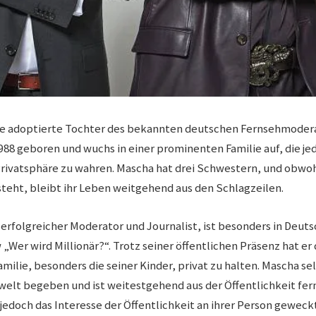
die adoptierte Tochter des bekannten deutschen Fernsehmoder
1988 geboren und wuchs in einer prominenten Familie auf, die je
Privatsphäre zu wahren. Mascha hat drei Schwestern, und obwohl
 steht, bleibt ihr Leben weitgehend aus den Schlagzeilen.
 erfolgreicher Moderator und Journalist, ist besonders in Deut
„Wer wird Millionär?“. Trotz seiner öffentlichen Präsenz hat er
Familie, besonders die seiner Kinder, privat zu halten. Mascha sel
nwelt begeben und ist weitestgehend aus der Öffentlichkeit fer
jedoch das Interesse der Öffentlichkeit an ihrer Person geweck