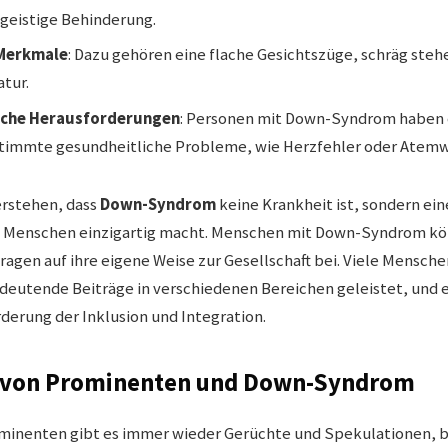
geistige Behinderung.
 Merkmale
: Dazu gehören eine flache Gesichtszüge, schräg ste
atur.
iche Herausforderungen
: Personen mit Down-Syndrom haben o
estimmte gesundheitliche Probleme, wie Herzfehler oder Ate
verstehen, dass
Down-Syndrom
keine Krankheit ist, sondern ei
en Menschen einzigartig macht. Menschen mit Down-Syndrom kön
ragen auf ihre eigene Weise zur Gesellschaft bei. Viele Mensch
utende Beiträge in verschiedenen Bereichen geleistet, und e
erung der Inklusion und Integration.
t von Prominenten und Down-Syndrom
rominenten gibt es immer wieder Gerüchte und Spekulationen, 