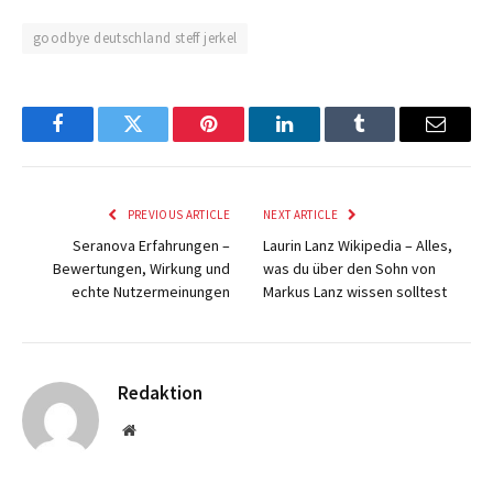
goodbye deutschland steff jerkel
Facebook
Twitter
Pinterest
LinkedIn
Tumblr
Email
PREVIOUS ARTICLE
NEXT ARTICLE
Seranova Erfahrungen –
Laurin Lanz Wikipedia – Alles,
Bewertungen, Wirkung und
was du über den Sohn von
echte Nutzermeinungen
Markus Lanz wissen solltest
Redaktion
Website