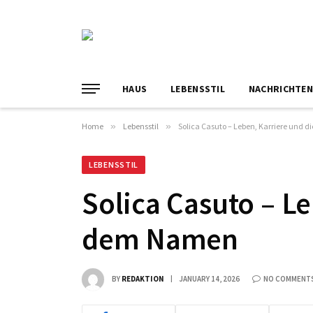
HAUS
LEBENSSTIL
NACHRICHTE
Home
»
Lebensstil
»
Solica Casuto – Leben, Karriere und 
LEBENSSTIL
Solica Casuto – Le
dem Namen
BY
REDAKTION
JANUARY 14, 2026
NO COMMENT