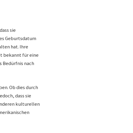
dass sie
aues Geburtsdatum
lten hat. Ihre
st bekannt für eine
s Bedürfnis nach
ben. Ob dies durch
jedoch, dass sie
nderen kulturellen
amerikanischen