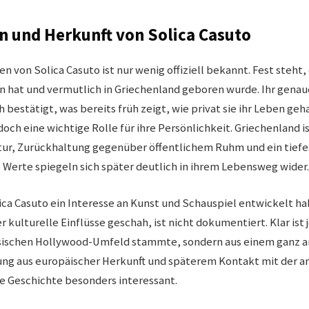
n und Herkunft von Solica Casuto
n von Solica Casuto ist nur wenig offiziell bekannt. Fest steht, 
n hat und vermutlich in Griechenland geboren wurde. Ihr gen
h bestätigt, was bereits früh zeigt, wie privat sie ihr Leben geha
doch eine wichtige Rolle für ihre Persönlichkeit. Griechenland i
tur, Zurückhaltung gegenüber öffentlichem Ruhm und ein tiefe
e Werte spiegeln sich später deutlich in ihrem Lebensweg wider.
lica Casuto ein Interesse an Kunst und Schauspiel entwickelt ha
r kulturelle Einflüsse geschah, ist nicht dokumentiert. Klar ist 
ssischen Hollywood-Umfeld stammte, sondern aus einem ganz a
ung aus europäischer Herkunft und späterem Kontakt mit der 
e Geschichte besonders interessant.