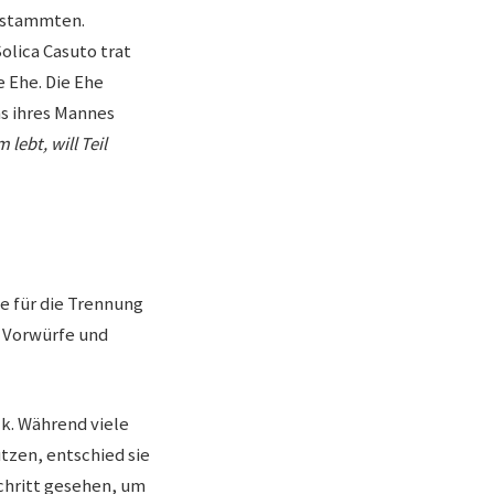
n stammten.
olica Casuto trat
e Ehe. Die Ehe
ms ihres Mannes
 lebt, will Teil
de für die Trennung
n Vorwürfe und
k. Während viele
zen, entschied sie
chritt gesehen, um