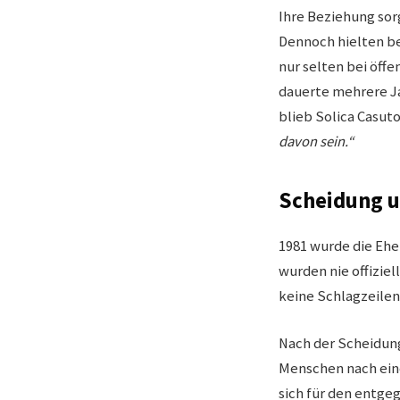
Ihre Beziehung sor
Dennoch hielten be
nur selten bei öffe
dauerte mehrere Ja
blieb Solica Casut
davon sein.“
Scheidung u
1981 wurde die Ehe
wurden nie offiziel
keine Schlagzeilen
Nach der Scheidung
Menschen nach ein
sich für den entge