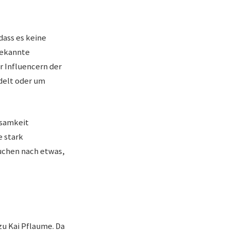
dass es keine
 bekannte
r Influencern der
ndelt oder um
ksamkeit
e stark
uchen nach etwas,
zu Kai Pflaume. Da