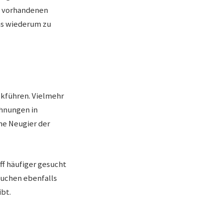
nd vorhandenen
as wiederum zu
ückführen. Vielmehr
ähnungen in
ne Neugier der
ff häufiger gesucht
suchen ebenfalls
ibt.