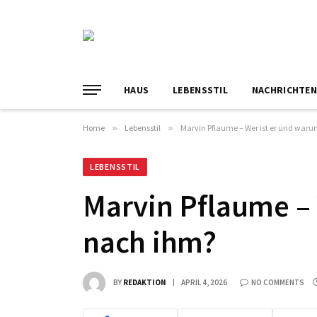
HAUS
LEBENSSTIL
NACHRICHTE
Home
»
Lebensstil
»
Marvin Pflaume – Wer ist er und waru
LEBENSSTIL
Marvin Pflaume – 
nach ihm?
BY
REDAKTION
APRIL 4, 2026
NO COMMENTS