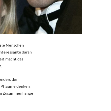
Viele Menschen
Interessante daran
heit macht das
n.
onders der
i Pflaume denken.
hen Zusammenhänge