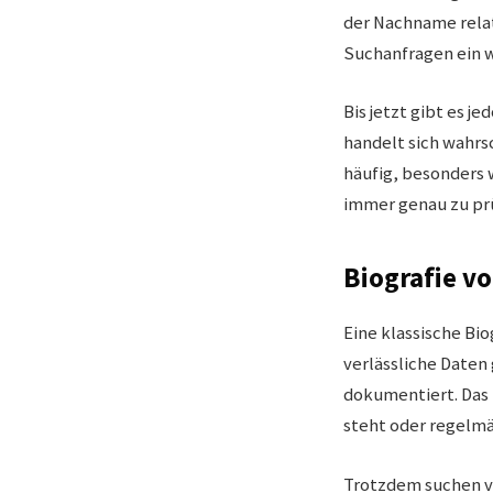
der Nachname relat
Suchanfragen ein 
Bis jetzt gibt es j
handelt sich wahrs
häufig, besonders 
immer genau zu prü
Biografie v
Eine klassische Bi
verlässliche Daten
dokumentiert. Das z
steht oder regelmä
Trotzdem suchen vi