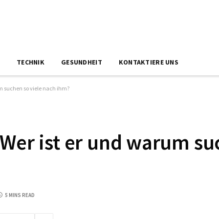
N
TECHNIK
GESUNDHEIT
KONTAKTIERE UNS
m suchen so viele nach ihm?
Wer ist er und warum suc
5 MINS READ