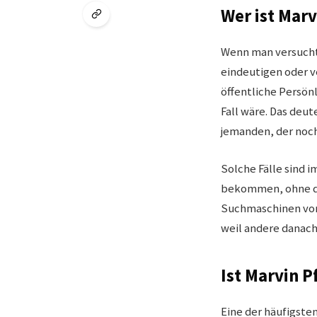
Wer ist Mar
Wenn man versucht
eindeutigen oder v
öffentliche Persön
Fall wäre. Das deut
jemanden, der noch
Solche Fälle sind 
bekommen, ohne das
Suchmaschinen von
weil andere danach 
Ist Marvin 
Eine der häufigste