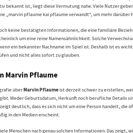
iv bekannt ist, liegt diese Vermutung nahe. Viele Nutzer geben
wie „marvin pflaume kai pflaume verwandt“, um mehr darüber 
edoch keine bestätigten Informationen, die eine familiäre Bezie
cheinlich um eine reine Namensähnlichkeit. Solche Verwechsl
wenn ein bekannter Nachname im Spiel ist. Deshalb ist es wicht
fen und nicht alles sofort zu glauben.
on Marvin Pflaume
ografie über
Marvin Pflaume
ist derzeit schwer zu erstellen, we
 gibt. Weder Geburtsdatum, Herkunft noch berufliche Details si
eigt deutlich, dass es sich nicht um eine Person handelt, die ö
ßig in den Medien erscheint.
ele Menschen nach genau solchen Informationen. Das zeigt, wi