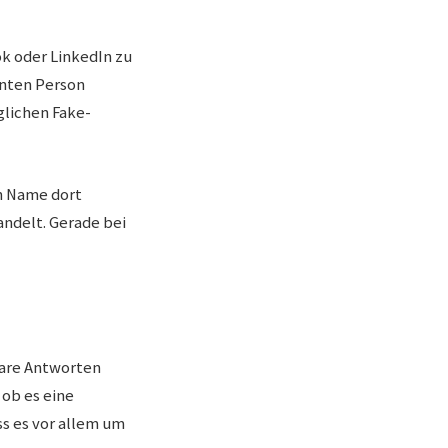
k oder LinkedIn zu
nnten Person
lichen Fake-
in Name dort
andelt. Gerade bei
klare Antworten
 ob es eine
ss es vor allem um