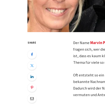
Der Name
Marvin 
SHARE
fragen sich, wer di
ist, dass es kaum 
Thema für viele so
Oft entsteht so ei
bekannte Nachname 
Dadurch wird der 
vermuten und Antw