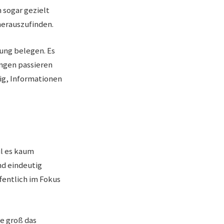
 sogar gezielt
herauszufinden.
hung belegen. Es
ungen passieren
ig, Informationen
il es kaum
nd eindeutig
ffentlich im Fokus
e groß das