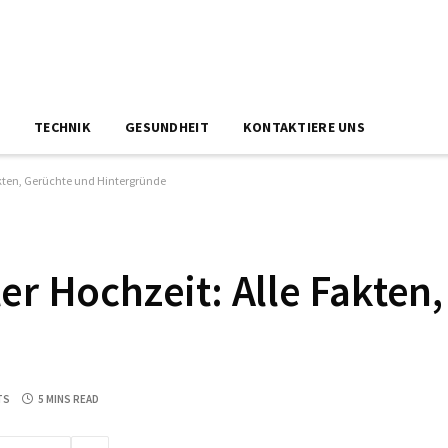
N
TECHNIK
GESUNDHEIT
KONTAKTIERE UNS
akten, Gerüchte und Hintergründe
er Hochzeit: Alle Fakten
TS
5 MINS READ