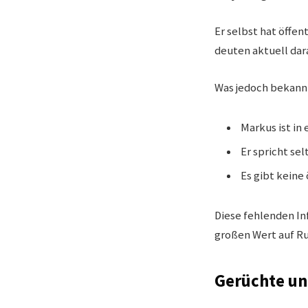
Er selbst hat öffe
deuten aktuell dara
Was jedoch bekannt
Markus ist in
Er spricht se
Es gibt keine
Diese fehlenden In
großen Wert auf Ru
Gerüchte un