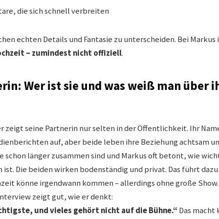
e, die sich schnell verbreiten
schen echten Details und Fantasie zu unterscheiden. Bei Markus is
chzeit – zumindest nicht offiziell
.
rin: Wer ist sie und was weiß man über i
 zeigt seine Partnerin nur selten in der Öffentlichkeit. Ihr Nam
dienberichten auf, aber beide leben ihre Beziehung achtsam u
sie schon länger zusammen sind und Markus oft betont, wie wicht
st. Die beiden wirken bodenständig und privat. Das führt dazu,
hzeit könne irgendwann kommen – allerdings ohne große Show. 
nterview zeigt gut, wie er denkt:
chtigste, und vieles gehört nicht auf die Bühne.“
Das macht k