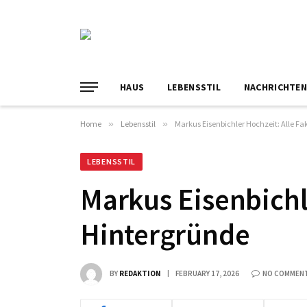
HAUS
LEBENSSTIL
NACHRICHTE
Home
»
Lebensstil
»
Markus Eisenbichler Hochzeit: Alle F
LEBENSSTIL
Markus Eisenbichl
Hintergründe
BY
REDAKTION
FEBRUARY 17, 2026
NO COMMEN