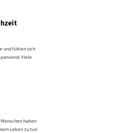
hzeit
e und fühlen sich
spannend. Viele
tt. Menschen haben
einem Leben zu tun