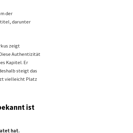
em der
itel, darunter
rkus zeigt
Diese Authentizität
es Kapitel. Er
deshalb steigt das
tzt vielleicht Platz
bekannt ist
ratet hat.