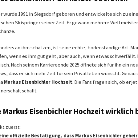
r wurde 1991 in Siegsdorf geboren und entwickelte sich zu ein
chen Skispringer seiner Zeit. Er gewann mehrere Weltmeistert
chanze.
ders an ihm schätzen, ist seine echte, bodenständige Art. Ma
fen, wenn es ihm gut geht, aber auch, wenn etwas schwerfällt. 
ch. Nach seinem Karriereende 2025 öffnete sich für ihn ein neu
ews, dass er sich mehr Zeit für sein Privatleben wünscht. Genau 
ma
Markus Eisenbichler Hochzeit
. Die Fans fragen sich, ob er je
nerschaft schafft.
 Markus Eisenbichler Hochzeit wirklich 
kt zuerst:
keine offizielle Bestätigung, dass Markus Eisenbichler gehei