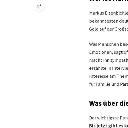
Markus Eisenbichle
bekanntesten deuts
Gold auf der Großs
Was Menschen beson
Emotionen, sagt of
macht ihn sympathis
erzählte in Intervi
Interesse am The
für Familie und Part
Was über die
Der wichtigste Pun
Bis jetzt gibt es 