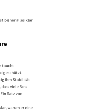
t bisher alles klar
hre
e taucht
nd geschützt.
ig ihm Stabilität
 dass viele Fans
Ein Satz von
lar, warum er eine