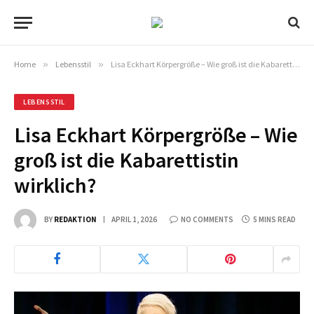
Home
»
Lebensstil
»
Lisa Eckhart Körpergröße – Wie groß ist die Kabarettistin wirklich?
LEBENSSTIL
Lisa Eckhart Körpergröße – Wie
groß ist die Kabarettistin
wirklich?
BY
REDAKTION
APRIL 1, 2026
NO COMMENTS
5 MINS READ