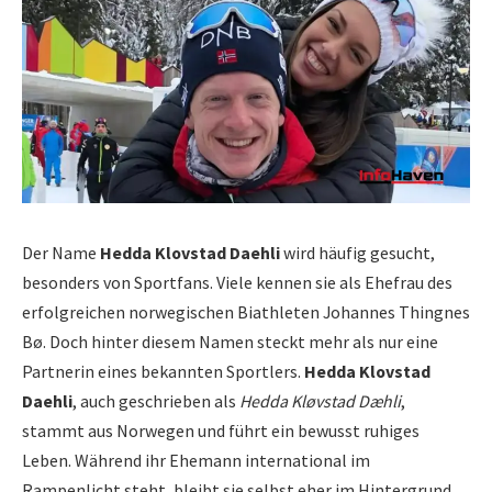
Der Name
Hedda Klovstad Daehli
wird häufig gesucht,
besonders von Sportfans. Viele kennen sie als Ehefrau des
erfolgreichen norwegischen Biathleten Johannes Thingnes
Bø. Doch hinter diesem Namen steckt mehr als nur eine
Partnerin eines bekannten Sportlers.
Hedda Klovstad
Daehli
, auch geschrieben als
Hedda Kløvstad Dæhli
,
stammt aus Norwegen und führt ein bewusst ruhiges
Leben. Während ihr Ehemann international im
Rampenlicht steht, bleibt sie selbst eher im Hintergrund.