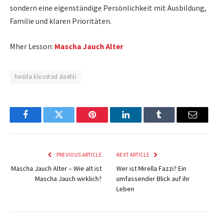
sondern eine eigenständige Persönlichkeit mit Ausbildung,
Familie und klaren Prioritäten.
Mher Lesson:
Mascha Jauch Alter
hedda klovstad daehli
Facebook
Twitter
Pinterest
LinkedIn
Tumblr
Email
PREVIOUS ARTICLE
NEXT ARTICLE
Mascha Jauch Alter – Wie alt ist
Wer ist Mirella Fazzi? Ein
Mascha Jauch wirklich?
umfassender Blick auf ihr
Leben