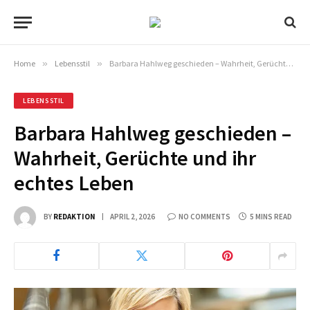
Home
»
Lebensstil
»
Barbara Hahlweg geschieden – Wahrheit, Gerüchte und ihr echtes Leben
LEBENSSTIL
Barbara Hahlweg geschieden –
Wahrheit, Gerüchte und ihr
echtes Leben
BY
REDAKTION
APRIL 2, 2026
NO COMMENTS
5 MINS READ