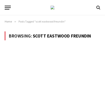
Home
»
Posts Tagged "scott eastwood freundin"
BROWSING:
SCOTT EASTWOOD FREUNDIN