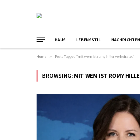
HAUS
LEBENSSTIL
NACHRICHTE
Home
»
Posts Tagged "mit wem ist romy hiller verheiratet"
BROWSING:
MIT WEM IST ROMY HILL